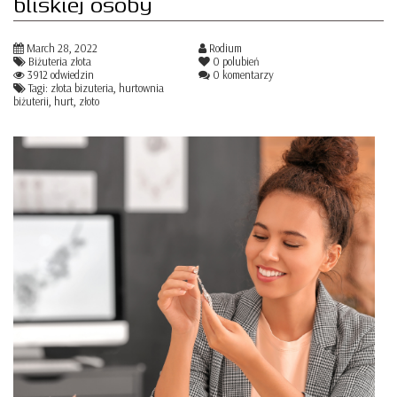
bliskiej osoby
March 28, 2022
Rodium
Biżuteria złota
0
polubień
3912 odwiedzin
0 komentarzy
Tagi: złota bizuteria, hurtownia
biżuterii, hurt, złoto