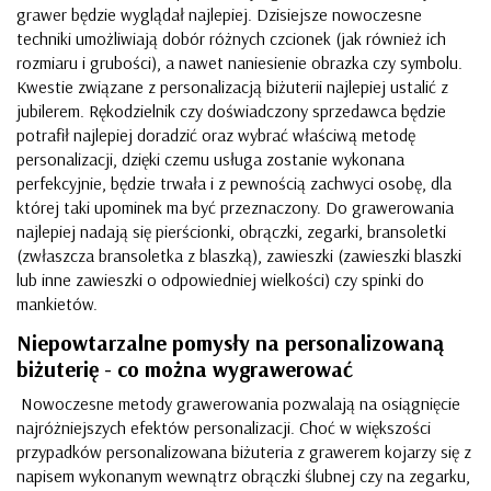
grawer będzie wyglądał najlepiej. Dzisiejsze nowoczesne
techniki umożliwiają dobór różnych czcionek (jak również ich
rozmiaru i grubości), a nawet naniesienie obrazka czy symbolu.
Kwestie związane z personalizacją biżuterii najlepiej ustalić z
jubilerem. Rękodzielnik czy doświadczony sprzedawca będzie
potrafił najlepiej doradzić oraz wybrać właściwą metodę
personalizacji, dzięki czemu usługa zostanie wykonana
perfekcyjnie, będzie trwała i z pewnością zachwyci osobę, dla
której taki upominek ma być przeznaczony. Do grawerowania
najlepiej nadają się
pierścionki
, obrączki, zegarki,
bransoletki
(zwłaszcza bransoletka z blaszką), zawieszki (zawieszki blaszki
lub inne zawieszki o odpowiedniej wielkości) czy spinki do
mankietów.
Niepowtarzalne pomysły na personalizowaną
biżuterię - co można wygrawerować
Nowoczesne metody grawerowania pozwalają na osiągnięcie
najróżniejszych efektów personalizacji. Choć w większości
przypadków personalizowana biżuteria z grawerem kojarzy się z
napisem wykonanym wewnątrz obrączki ślubnej czy na zegarku,