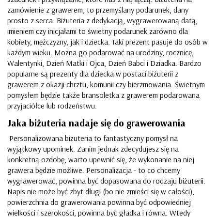
zamówienie z grawerem, to przemyślany podarunek, dany
prosto z serca. Biżuteria z dedykacją, wygrawerowaną datą,
imieniem czy inicjałami to świetny podarunek zarówno dla
kobiety, mężczyzny, jak i dziecka. Taki prezent pasuje do osób w
każdym wieku. Można go podarować na urodziny, rocznicę,
Walentynki, Dzień Matki i Ojca, Dzień Babci i Dziadka. Bardzo
popularne są prezenty dla dziecka w postaci biżuterii z
grawerem z okazji chrztu, komunii czy bierzmowania. Świetnym
pomysłem będzie także bransoletka z grawerem podarowana
przyjaciółce lub rodzeństwu.
Jaka biżuteria nadaje się do grawerowania
Personalizowana biżuteria to fantastyczny pomysł na
wyjątkowy upominek. Zanim jednak zdecydujesz się na
konkretną ozdobę, warto upewnić się, że wykonanie na niej
grawera będzie możliwe. Personalizacja - to co chcemy
wygrawerować, powinna być dopasowana do rodzaju biżuterii.
Napis nie może być zbyt długi (bo nie zmieści się w całości),
powierzchnia do grawerowania powinna być odpowiedniej
wielkości i szerokości, powinna być gładka i równa. Wtedy