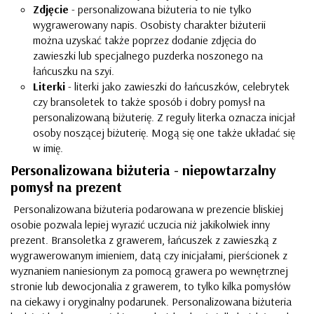
Zdjęcie
- personalizowana biżuteria to nie tylko
wygrawerowany napis. Osobisty charakter biżuterii
można uzyskać także poprzez dodanie zdjęcia do
zawieszki lub specjalnego puzderka noszonego na
łańcuszku na szyi.
Literki
- literki jako
zawieszki do łańcuszków
, celebrytek
czy bransoletek to także sposób i dobry pomysł na
personalizowaną biżuterię. Z reguły literka oznacza inicjał
osoby noszącej biżuterię. Mogą się one także układać się
w imię.
Personalizowana biżuteria - niepowtarzalny
pomysł na prezent
Personalizowana biżuteria podarowana w prezencie bliskiej
osobie pozwala lepiej wyrazić uczucia niż jakikolwiek inny
prezent. Bransoletka z grawerem, łańcuszek z zawieszką z
wygrawerowanym imieniem, datą czy inicjałami, pierścionek z
wyznaniem naniesionym za pomocą grawera po wewnętrznej
stronie lub dewocjonalia z grawerem, to tylko kilka pomysłów
na ciekawy i oryginalny podarunek. Personalizowana biżuteria