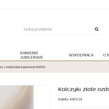
KAMIENIE
WSPÓŁPRACA
O 
JUBILERSKIE
bne z niebieskim kamieniem KW1134
Kolczyki złote oz
Indeks
KW1134