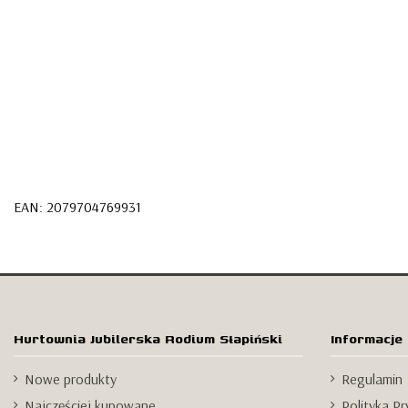
EAN: 2079704769931
Hurtownia Jubilerska Rodium Słapiński
Informacje
Nowe produkty
Regulamin
Najczęściej kupowane
Polityka P